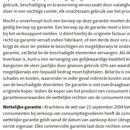
gebruik, beschadiging en krasvorming veroorzaakt door nalatighe
vloer in een vochtige ruimte, elk onachtzaam gebruik van het pro
Mocht u onverhoopt toch een beroep op deze garantie moeten doen
geldig beroep op garantie. Een beroep op de garantie moet u bin
bij het verkooppunt melden. U dient hierbij de originele factuur 
recht op garantie vervalt indien fabrikant, of een derde door ons 
krijgt de vloer ter plekke te bezichtigen en mogelijkerwijs te ond
garantie, zal Belat bv de beschadigde elementen vervangen. Als d
leverbaar is, kunt u een vervanging van gelijkwaardige kwaliteit k
Aangezien de vloer jaarlijks door gewoon gebruik 10% aan waarde v
mogelijkerwijs een bepaald bedrag moet bijbetalen. Belat bv is ni
schades en kosten, waaronder in ieder geval indirecte kosten zoa
van de beschadigde vloerdelen. De garantie is niet overdraagbaar
originele koper. Indien de koper van het product een consument i
garantievoorwaarden de wettelijke rechten van de consument nie
Wettelijke garantie :
Krachtens de wet van 21 september 2004 be
consumenten bij verkoop van consumptiegoederen heeft de cons
wettelijke garantie geldt vanaf de datum van aankoop door (desge
eerste eigenaar. Elke commerciële garantie laat deze rechten on