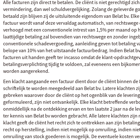
Alle facturen zijn direct te betalen. De cliënt is niet gerechtigd z
vermindering, dan wel schuldvergelijking. Zolang de geleverde go
betaald zijn blijven zij de uitsluitende eigendom van Belat bv. El
factuur wordt vanaf deze vervaldag automatisch, van rechtswege 
verhoogd met een conventionele intrest van 1,5% per maand op h
laattijdige betaling zal bovendien van rechtswege en zonder ingebr
conventionele schadevergoeding, aanleiding geven tot betaling va
belope van 10% van het uitstaande factuurbedrag. Indien Belat bv
facturen uit handen geeft ter incasso omdat de klant-opdrachtgeve
betalingsverplichting tijdig te voldoen, zal eveneens een bijkom
worden aangerekend.
Een klacht aangaande een factuur dient door de cliënt binnen de
schriftelijk te worden meegedeeld aan Belat bv. Latere klachten z
gebreken waarover door de cliënt op het ogenblik van de lever
geformuleerd, zijn niet ontvankelijk. Elke klacht betreffende ve
onmiddellijk na de ontdekking ervan en ten laatste 2 jaar na de lev
ter kennis van Belat bv worden gebracht. Alle latere klachten zijn
klacht geeft de cliënt het recht zich te onttrekken aan zijn betalin
recht op herstelling, indien niet mogelijk op omruiling, indien niet
omruiling van stock goederen is mogelijk. De eventuele kosten v