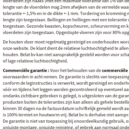
vloerdelen zijn haaks (met een maximale tolerantie van 1% van de
lengte van de vloerdelen mag 2mm afwijken van de vermelde waar
tolerantie +-1,5% en in de dikte +-1 mm. Tordering en kromming 
lengte zijn toegestaan. Bollingen en hollingen met een tolerantie 
toegestaan. Gezonde kwasten, kopscheuren, scheurvorming en k
vloerdelen zijn toegestaan. Opgestopte vloeren zijn voor 80% op
De houten vloer moet regelmatig gereinigd en onderhouden word
onze website. De klant dient de relatieve luchtvochtigheid te alle
houden. Belat bv kan niet aansprakelijk gesteld worden voor scha
of lage relatieve luchtvochtigheid.
Commerciële garantie :
Voor het behouden van de
commerciële 
voorwaarden in acht nemen. De garantie is slechts van toepassing
conform de leginstructies is verwerkt, wordt gereinigd en onde
vóór en tijdens het leggen worden gecontroleerd op eventueel aa
ondanks zichtbare gebreken is gelegd, is uitgesloten van de garan
producten buiten de toleranties zijn kan alleen als gehele bestel
binnen 30 dagen na de factuurdatum schriftelijk gemeld wordt aan
is 100% termiet en houtworm vrij. Belat bv is derhalve niet aansp
De garantie is niet van toepassing bij onoordeelkundig gebruik, 
onjuiste montage, onjuiste reiniging, of gebrek aan normaal ond