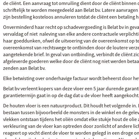
de cliënt. Een aanvraag tot omruiling dient door de cliënt binne
schriftelijk te worden meegedeeld aan Belat bv. Latere aanvragen 
zijn bestelling kosteloos annuleren totdat de cliënt een betaling 
Onverminderd haar recht op schadevergoeding is Belat bv in geval 
vervaldag of niet ­ naleving van elke andere contractuele verplicht
haar goeddunken, ofwel de uitvoering van de overeenkomst op te
overeenkomst van rechtswege te ontbinden door de loutere verz
aangetekende brief. In geval van ontbinding, verbindt de cliënt zi
afgeleverde goederen welke door de cliënt nog niet werden betaa
zenden aan Belat bv.
Elke betwisting over onderhavige factuur wordt beheerst door he
Belat bv verleent kopers van deze vloer een 5 jaar durende garan
garantietermijn gaat in op de dag dat u de vloer heeft aangekocht
De houten vloer is een natuurproduct. Dit houdt het volgende in.
bestaan tussen bijvoorbeeld de monsters in de winkel en de gele
vlekken ontstaan tijdens het oliën omdat elke stukje hout de oli
verkleuring van de vloer kan optreden door zonlicht of andere l
reageert op vocht dient de vloer te worden gelegd in een droge 