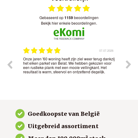
gebaseerd op
1159
beoordelingen
bekijk hier enkele beoordelingen.
.2026
07.07.2026
Onze jaren '60 woning heeft zijn ziel weer terug dankzij
Het 
t
het eiken parket van Belat. We hebben gekozen voor
nauw
nd in
een rustieke plank met een mooie vellingkant. Het
kwal
resultaat is warm, sfeervol en ontzettend degelijk.
gew
Goedkoopste van België
Uitgebreid assortiment