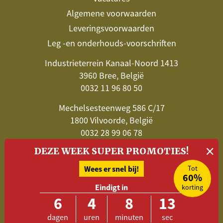
Algemene voorwaarden
Leveringsvoorwaarden
Leg -en onderhouds-voorschriften
Industrieterrein Kanaal-Noord 1413
3960 Bree, België
0032 11 96 80 50
Mechelsesteenweg 586 C/17
1800 Vilvoorde, België
0032 28 99 06 78
×
Stuur een e-mail
DEZE WEEK SUPER PROMOTIES!
Wees er snel bij!
Tot
Volg Belat en blijf op de hoogte
60%
Eindigt in
korting
6
4
8
13
dagen
uren
minuten
sec
Betalen kan met