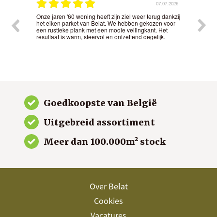
.2026
07.07.2026
Onze jaren '60 woning heeft zijn ziel weer terug dankzij
Het 
t
het eiken parket van Belat. We hebben gekozen voor
nauw
nd in
een rustieke plank met een mooie vellingkant. Het
kwal
resultaat is warm, sfeervol en ontzettend degelijk.
gew
Goedkoopste van België
Uitgebreid assortiment
Meer dan 100.000m² stock
Over Belat
Cookies
Vacatures