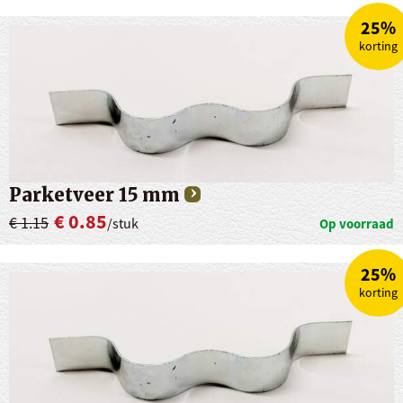
25%
korting
Parketveer 15 mm
€ 0.85
€ 1.15
/stuk
Op voorraad
25%
korting