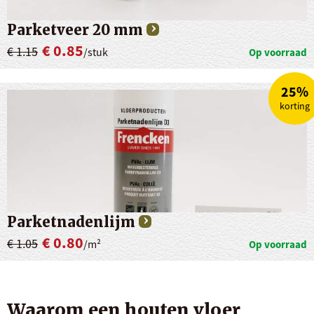
Parketveer 20 mm
€ 0.85
€ 1.15
/stuk
Op voorraad
25%
korting
Parketnadenlijm
€ 0.80
€ 1.05
/m²
Op voorraad
Waarom een houten vloer