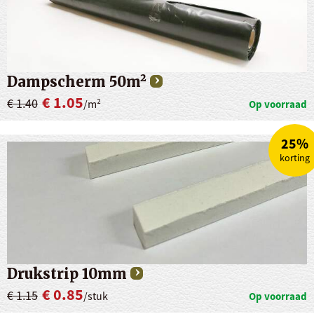
Dampscherm 50m²
€ 1.05
€ 1.40
/m²
Op voorraad
25%
korting
Drukstrip 10mm
€ 0.85
€ 1.15
/stuk
Op voorraad