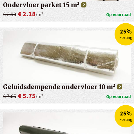
Ondervloer parket 15 m²
€ 2.18
€ 2.90
/m²
Op voorraad
25%
korting
Geluidsdempende ondervloer 10 m²
€ 5.75
€ 7.65
/m²
Op voorraad
25%
korting