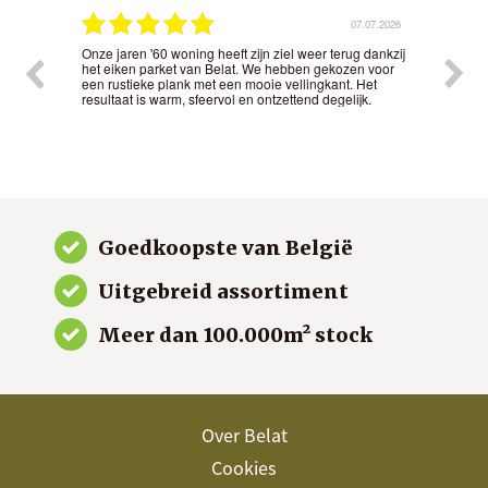
.2026
07.07.2026
Onze jaren '60 woning heeft zijn ziel weer terug dankzij
Het 
t
het eiken parket van Belat. We hebben gekozen voor
nauw
nd in
een rustieke plank met een mooie vellingkant. Het
kwal
resultaat is warm, sfeervol en ontzettend degelijk.
gew
Goedkoopste van België
Uitgebreid assortiment
Meer dan 100.000m² stock
Over Belat
Cookies